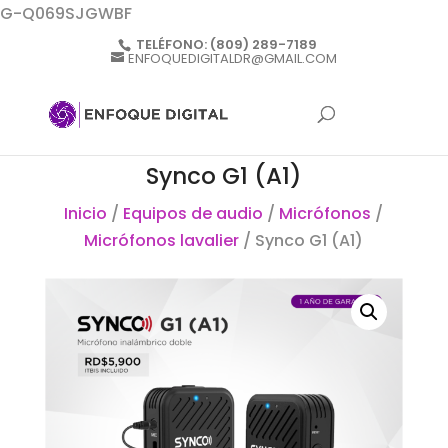
G-Q069SJGWBF
TELÉFONO:
(809) 289-7189
ENFOQUEDIGITALDR@GMAIL.COM
Synco G1 (A1)
Inicio
/
Equipos de audio
/
Micrófonos
/
Micrófonos lavalier
/ Synco G1 (A1)