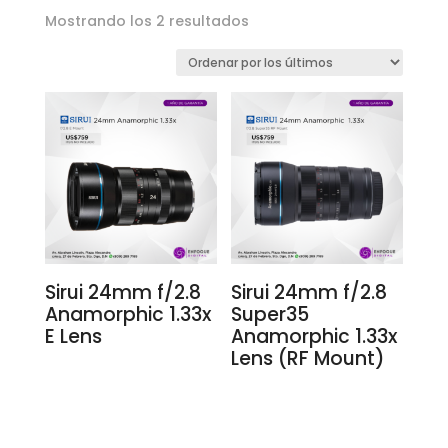
Ordenado
Mostrando los 2 resultados
por
los
últimos
Sirui 24mm f/2.8
Sirui 24mm f/2.8
Anamorphic 1.33x
Super35
E Lens
Anamorphic 1.33x
Lens (RF Mount)