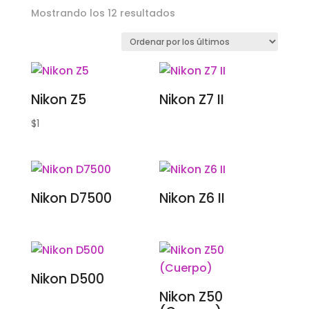
Ordenado
Mostrando los 12 resultados
por
los
últimos
Nikon Z5
Nikon Z7 II
$
1
Nikon D7500
Nikon Z6 II
Nikon D500
Nikon Z50