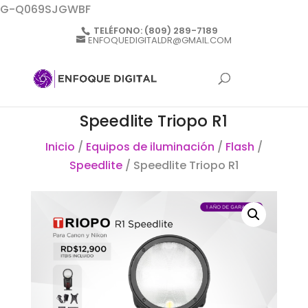
G-Q069SJGWBF
TELÉFONO:
(809) 289-7189
ENFOQUEDIGITALDR@GMAIL.COM
Speedlite Triopo R1
Inicio
/
Equipos de iluminación
/
Flash
/
Speedlite
/ Speedlite Triopo R1