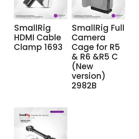
SmallRig
SmallRig Full
HDMI Cable
Camera
Clamp 1693
Cage for R5
& R6 &R5 C
(New
version)
2982B