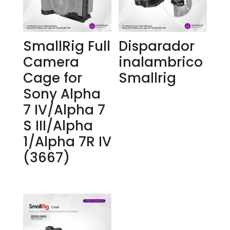
SmallRig Full
Disparador
Camera
inalambrico
Cage for
Smallrig
Sony Alpha
7 IV/Alpha 7
S III/Alpha
1/Alpha 7R IV
(3667)