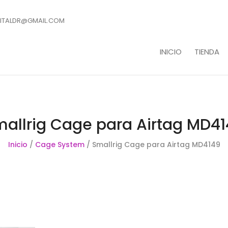
ITALDR@GMAIL.COM
INICIO
TIENDA
allrig Cage para Airtag MD4
Inicio
/
Cage System
/ Smallrig Cage para Airtag MD4149