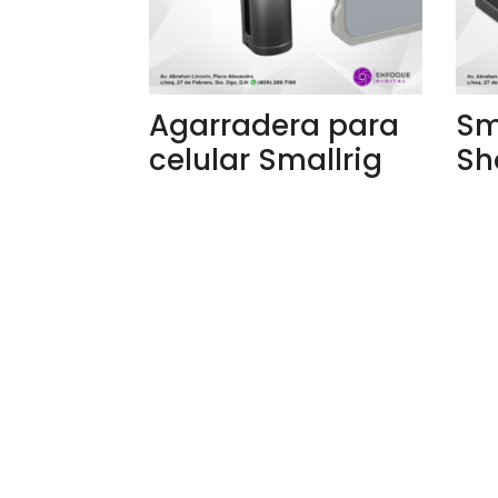
Agarradera para
Sm
celular Smallrig
Sh