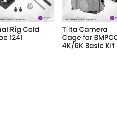
allRig Cold
Tilta Camera
oe 1241
Cage for BMPC
4K/6K Basic Kit