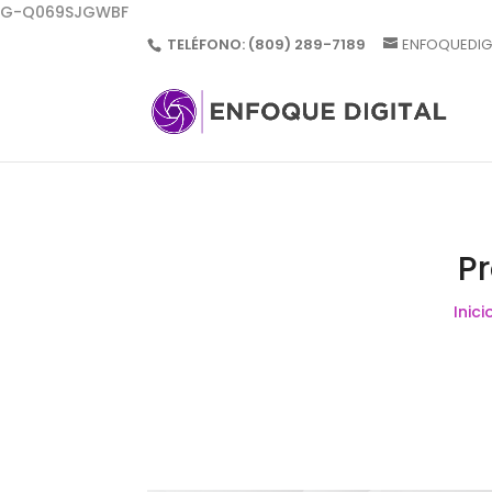
G-Q069SJGWBF
TELÉFONO:
(809) 289-7189
ENFOQUEDIG
P
Inici