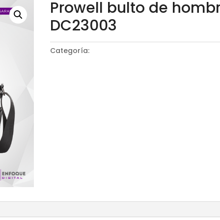
Prowell bulto de homb
DC23003
Categoría:
Mochilas, bolsos y maletas