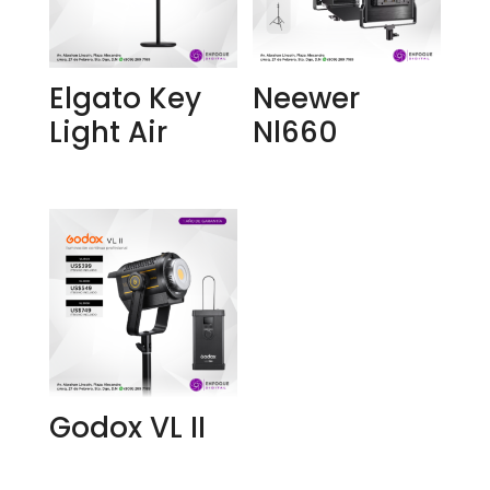
Elgato Key
Neewer
Light Air
Nl660
Godox VL II