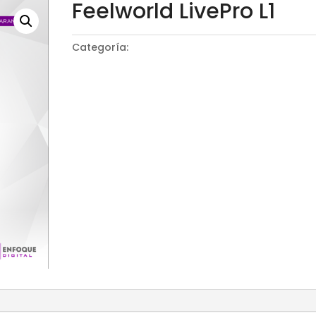
Feelworld LivePro L1
Categoría:
Switcher de video