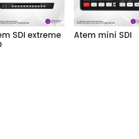
em SDI extreme
Atem mini SDI
O