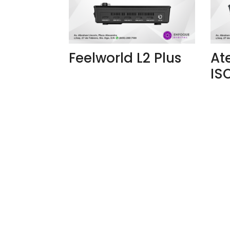
Feelworld L2 Plus
At
IS