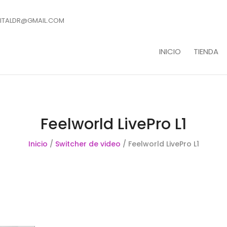
ITALDR@GMAIL.COM
INICIO
TIENDA
Feelworld LivePro L1
Inicio
/
Switcher de video
/ Feelworld LivePro L1