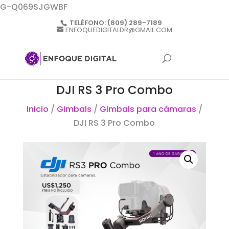
G-Q069SJGWBF
TELÉFONO:
(809) 289-7189
ENFOQUEDIGITALDR@GMAIL.COM
DJI RS 3 Pro Combo
Inicio
/
Gimbals
/
Gimbals para cámaras
/
DJI RS 3 Pro Combo