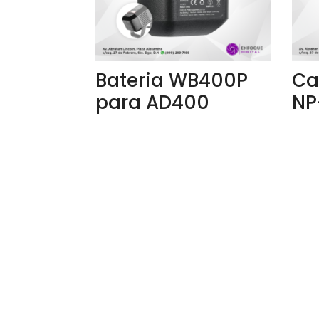
Bateria WB400P
Ca
para AD400
NP