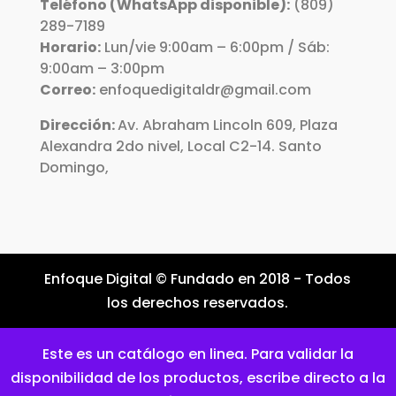
Teléfono (WhatsApp disponible):
(809)
289-7189
Horario:
Lun/vie 9:00am – 6:00pm / Sáb:
9:00am – 3:00pm
Correo:
enfoquedigitaldr@gmail.com
Dirección:
Av. Abraham Lincoln 609, Plaza
Alexandra 2do nivel, Local C2-14. Santo
Domingo,
Enfoque Digital © Fundado en 2018 - Todos
los derechos reservados.
Este es un catálogo en linea. Para validar la
disponibilidad de los productos, escribe directo a la