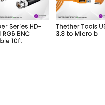
per Series HD-
Thether Tools U
I RG6 BNC
3.8 to Micro b
ble 10ft