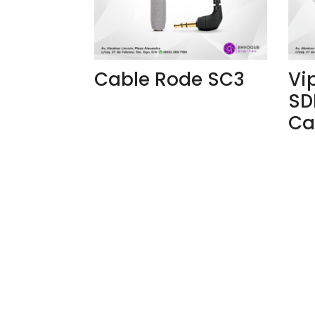
Cable Rode SC3
Vi
SD
Ca