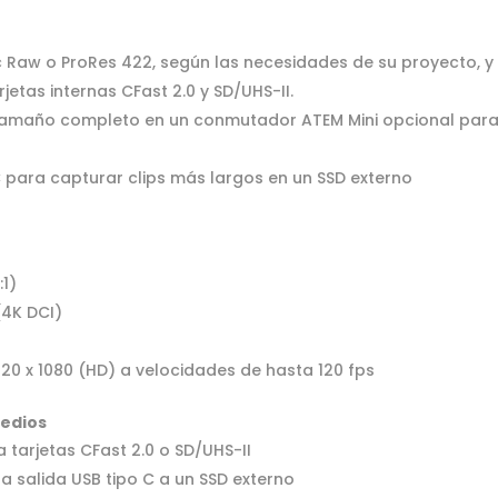
 Raw o ProRes 422, según las necesidades de su proyecto, y
jetas internas CFast 2.0 y SD/UHS-II.
 tamaño completo en un conmutador ATEM Mini opcional par
C para capturar clips más largos en un SSD externo
:1)
(4K DCI)
920 x 1080 (HD) a velocidades de hasta 120 fps
medios
tarjetas CFast 2.0 o SD/UHS-II
la salida USB tipo C a un SSD externo