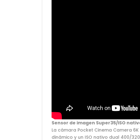
Sensor de imagen Super35/ISO nativ
La cámara Pocket Cinema Camera 6K G
dinámico y un ISO nativo dual 400/32