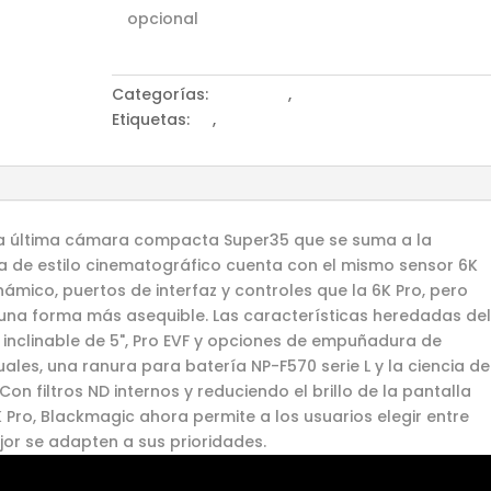
opcional
Categorías:
Cámaras
,
Cámaras BlackMagic
Etiquetas:
6k
,
Blackmagic
a última cámara compacta Super35 que se suma a la
a de estilo cinematográfico cuenta con el mismo sensor 6K
ámico, puertos de interfaz y controles que la 6K Pro, pero
una forma más asequible. Las características heredadas de
l inclinable de 5", Pro EVF y opciones de empuñadura de
ales, una ranura para batería NP-F570 serie L y la ciencia de
Con filtros ND internos y reduciendo el brillo de la pantalla
Pro, Blackmagic ahora permite a los usuarios elegir entre
or se adapten a sus prioridades.