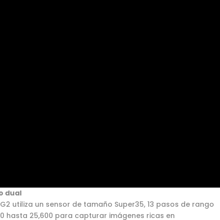
o dual
2 utiliza un sensor de tamaño Super35, 13 pasos de rango
00 hasta 25,600 para capturar imágenes ricas en