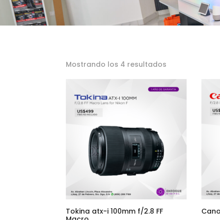
Ordenado
Mostrando los 4 resultados
por
los
últimos
Tokina atx-i 100mm f/2.8 FF
Cano
Macro