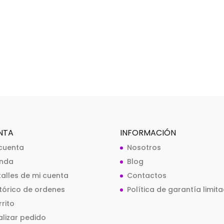
NTA
INFORMACIÓN
 cuenta
Nosotros
enda
Blog
talles de mi cuenta
Contactos
stórico de ordenes
Política de garantía limit
rito
alizar pedido