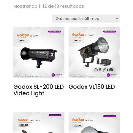
Ordenado
Mostrando 1–12 de 18 resultados
por
los
últimos
Godox SL-200 LED
Godox VL150 LED
Video Light