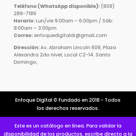
Teléfono (WhatsApp disponible):
(809)
289-7189
Horario:
Lun/vie 9:00am – 6:00pm / Sáb:
9:00am – 3:00pm
Correo:
enfoquedigitaldr@gmail.com
Dirección:
Av. Abraham Lincoln 609, Plaza
Alexandra 2do nivel, Local C2-14. Santo
Domingo,
Enfoque Digital © Fundado en 2018 - Todos
los derechos reservados.
Este es un catálogo en linea. Para validar la
disponibilidad de los productos, escribe directo a la