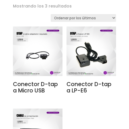
Ordenado
Mostrando los 3 resultados
por
los
últimos
Conector D-tap
Conector D-tap
a Micro USB
a LP-E6